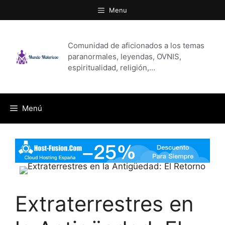
Saltar
Menu
al
contenido
Comunidad de aficionados a los temas
paranormales, leyendas, OVNIS,
espiritualidad, religión,…
Menú
Extraterrestres en