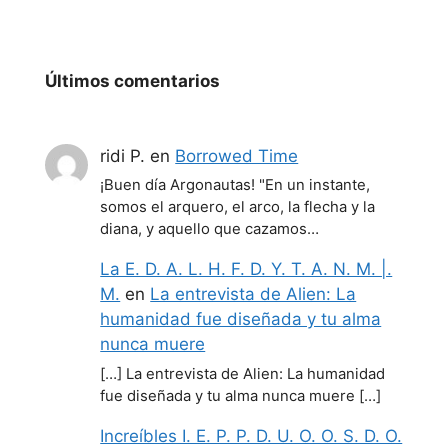
Últimos comentarios
ridi P.
en
Borrowed Time
¡Buen día Argonautas! "En un instante,
somos el arquero, el arco, la flecha y la
diana, y aquello que cazamos…
La E. D. A. L. H. F. D. Y. T. A. N. M. |.
M.
en
La entrevista de Alien: La
humanidad fue diseñada y tu alma
nunca muere
[…] La entrevista de Alien: La humanidad
fue diseñada y tu alma nunca muere […]
Increíbles I. E. P. P. D. U. O. O. S. D. O.