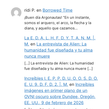
ridi P.
en
Borrowed Time
¡Buen día Argonautas! "En un instante,
somos el arquero, el arco, la flecha y la
diana, y aquello que cazamos…
La E. D. A. L. H. F. D. Y. T. A. N. M. |.
M.
en
La entrevista de Alien: La
humanidad fue diseñada y tu alma
nunca muere
[…] La entrevista de Alien: La humanidad
fue diseñada y tu alma nunca muere […]
Increíbles I. E. P. P. D. U. O. O. S. D. O.
E. U. 9. D. F. D. 2. |. M.
en
Increíbles
imágenes en primer plano de un
OVNI oscuro sobre Dundee, Oregón,
EE. UU., 9 de febrero de 2026