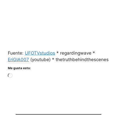
Fuente:
UFOTVstudios
* regardingwave *
EriGIA007
(youtube) * thetruthbehindthescenes
Me gusta esto:
Cargando...