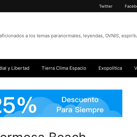
Twitter
Faceb
icionados a los temas paranormales, leyendas, OVNIS, espiritu
ial y Libertad
Tierra Clima Espacio
Exopolítica
V