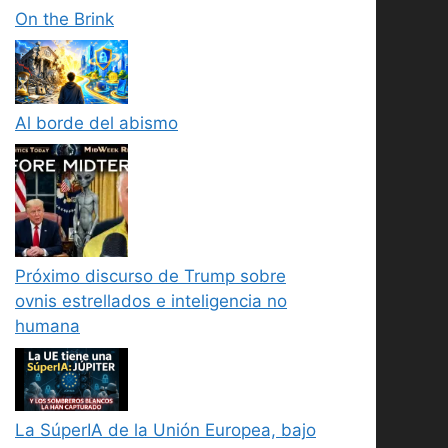
On the Brink
Al borde del abismo
Próximo discurso de Trump sobre
ovnis estrellados e inteligencia no
humana
La SúperIA de la Unión Europea, bajo