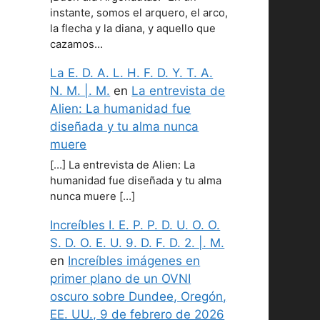
instante, somos el arquero, el arco,
la flecha y la diana, y aquello que
cazamos…
La E. D. A. L. H. F. D. Y. T. A.
N. M. |. M.
en
La entrevista de
Alien: La humanidad fue
diseñada y tu alma nunca
muere
[…] La entrevista de Alien: La
humanidad fue diseñada y tu alma
nunca muere […]
Increíbles I. E. P. P. D. U. O. O.
S. D. O. E. U. 9. D. F. D. 2. |. M.
en
Increíbles imágenes en
primer plano de un OVNI
oscuro sobre Dundee, Oregón,
EE. UU., 9 de febrero de 2026