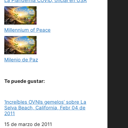
La Plandemia COVID, oficial en USA
Millennium of Peace
Milenio de Paz
Te puede gustar:
‘Increíbles OVNIs gemelos’ sobre La
Selva Beach, California, Febr 04 de
2011
Fecha
15 de marzo de 2011