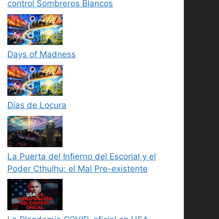
control Sombreros Blancos
Days of Madness
Días de Locura
La Puerta del Infierno del Escorial y el
Poder Cthulhu: el Mal Pre-existente