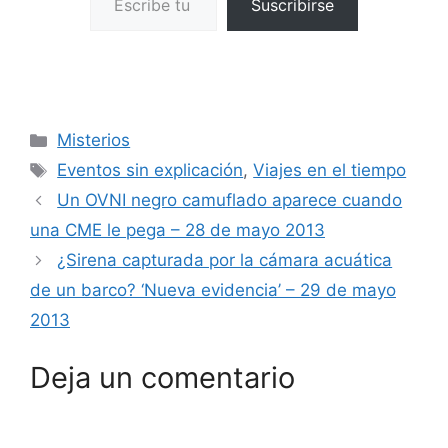
Suscribirse
Categorías
Misterios
Etiquetas
Eventos sin explicación
,
Viajes en el tiempo
Un OVNI negro camuflado aparece cuando
una CME le pega – 28 de mayo 2013
¿Sirena capturada por la cámara acuática
de un barco? ‘Nueva evidencia’ – 29 de mayo
2013
Deja un comentario