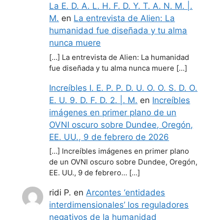
La E. D. A. L. H. F. D. Y. T. A. N. M. |.
M.
en
La entrevista de Alien: La
humanidad fue diseñada y tu alma
nunca muere
[…] La entrevista de Alien: La humanidad
fue diseñada y tu alma nunca muere […]
Increíbles I. E. P. P. D. U. O. O. S. D. O.
E. U. 9. D. F. D. 2. |. M.
en
Increíbles
imágenes en primer plano de un
OVNI oscuro sobre Dundee, Oregón,
EE. UU., 9 de febrero de 2026
[…] Increíbles imágenes en primer plano
de un OVNI oscuro sobre Dundee, Oregón,
EE. UU., 9 de febrero… […]
ridi P.
en
Arcontes ‘entidades
interdimensionales’ los reguladores
negativos de la humanidad