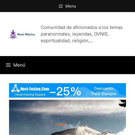
Saltar
Menu
al
contenido
Comunidad de aficionados a los temas
paranormales, leyendas, OVNIS,
espiritualidad, religión,…
Menú