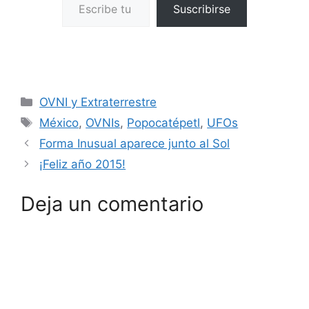
Suscribirse
Categorías
OVNI y Extraterrestre
Etiquetas
México
,
OVNIs
,
Popocatépetl
,
UFOs
Forma Inusual aparece junto al Sol
¡Feliz año 2015!
Deja un comentario