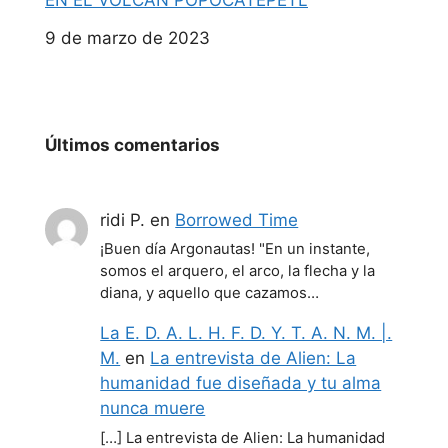
EN EL VOLCÁN POPOCATEPETL
Fecha
9 de marzo de 2023
Últimos comentarios
ridi P.
en
Borrowed Time
¡Buen día Argonautas! "En un instante,
somos el arquero, el arco, la flecha y la
diana, y aquello que cazamos…
La E. D. A. L. H. F. D. Y. T. A. N. M. |.
M.
en
La entrevista de Alien: La
humanidad fue diseñada y tu alma
nunca muere
[…] La entrevista de Alien: La humanidad