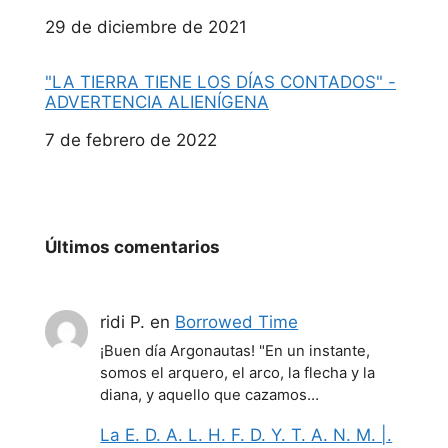
Fecha
29 de diciembre de 2021
"LA TIERRA TIENE LOS DÍAS CONTADOS" -
ADVERTENCIA ALIENÍGENA
Fecha
7 de febrero de 2022
Últimos comentarios
ridi P.
en
Borrowed Time
¡Buen día Argonautas! "En un instante,
somos el arquero, el arco, la flecha y la
diana, y aquello que cazamos…
La E. D. A. L. H. F. D. Y. T. A. N. M. |.