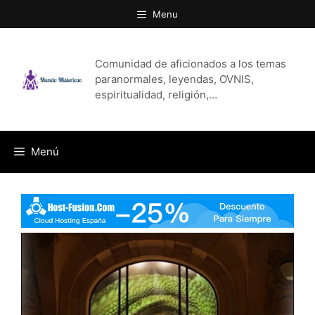
Saltar
Menu
al
contenido
Comunidad de aficionados a los temas
paranormales, leyendas, OVNIS,
espiritualidad, religión,…
Menú