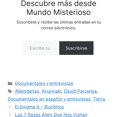
Descubre más desde
Mundo Misterioso
Suscríbete y recibe las últimas entradas en tu
correo electrónico.
Escribe tu correo electrónico…
Suscribirse
Categorías
Documentales y entrevistas
Etiquetas
Alienígenas
,
Anunnaki
,
David Parcerisa
,
Documentales en español y entrevistas
,
Tierra
El Enigma X – Bioritmos
Las 7 Razas Alien Que Nos Visitan