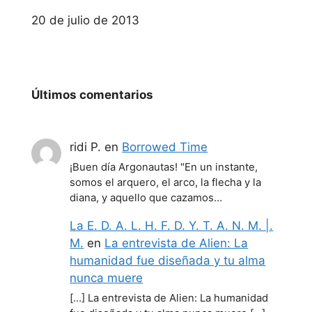
Fecha
20 de julio de 2013
Últimos comentarios
ridi P.
en
Borrowed Time
¡Buen día Argonautas! "En un instante,
somos el arquero, el arco, la flecha y la
diana, y aquello que cazamos…
La E. D. A. L. H. F. D. Y. T. A. N. M. |.
M.
en
La entrevista de Alien: La
humanidad fue diseñada y tu alma
nunca muere
[…] La entrevista de Alien: La humanidad