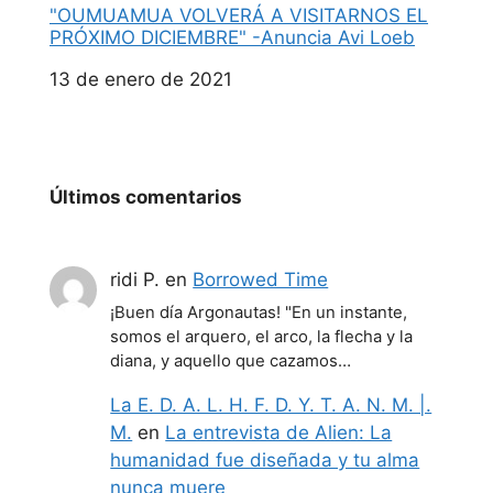
"OUMUAMUA VOLVERÁ A VISITARNOS EL
PRÓXIMO DICIEMBRE" -Anuncia Avi Loeb
Fecha
13 de enero de 2021
Últimos comentarios
ridi P.
en
Borrowed Time
¡Buen día Argonautas! "En un instante,
somos el arquero, el arco, la flecha y la
diana, y aquello que cazamos…
La E. D. A. L. H. F. D. Y. T. A. N. M. |.
M.
en
La entrevista de Alien: La
humanidad fue diseñada y tu alma
nunca muere