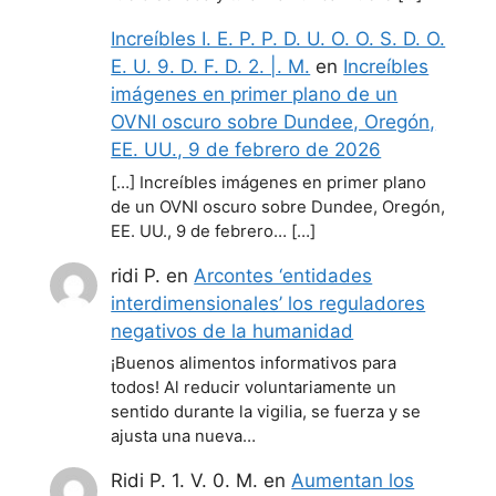
Increíbles I. E. P. P. D. U. O. O. S. D. O.
E. U. 9. D. F. D. 2. |. M.
en
Increíbles
imágenes en primer plano de un
OVNI oscuro sobre Dundee, Oregón,
EE. UU., 9 de febrero de 2026
[…] Increíbles imágenes en primer plano
de un OVNI oscuro sobre Dundee, Oregón,
EE. UU., 9 de febrero… […]
ridi P.
en
Arcontes ‘entidades
interdimensionales’ los reguladores
negativos de la humanidad
¡Buenos alimentos informativos para
todos! Al reducir voluntariamente un
sentido durante la vigilia, se fuerza y se
ajusta una nueva…
Ridi P. 1. V. 0. M.
en
Aumentan los