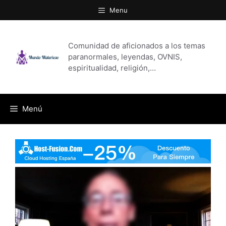
Saltar
Menu
al
contenido
Comunidad de aficionados a los temas
paranormales, leyendas, OVNIS,
espiritualidad, religión,…
Menú