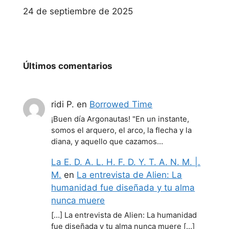
Fecha
24 de septiembre de 2025
Últimos comentarios
ridi P.
en
Borrowed Time
¡Buen día Argonautas! "En un instante,
somos el arquero, el arco, la flecha y la
diana, y aquello que cazamos…
La E. D. A. L. H. F. D. Y. T. A. N. M. |.
M.
en
La entrevista de Alien: La
humanidad fue diseñada y tu alma
nunca muere
[…] La entrevista de Alien: La humanidad
fue diseñada y tu alma nunca muere […]