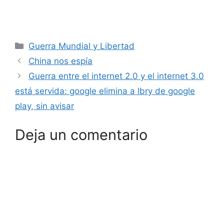
Categorías
Guerra Mundial y Libertad
China nos espía
Guerra entre el internet 2.0 y el internet 3.0
está servida: google elimina a lbry de google
play, sin avisar
Deja un comentario