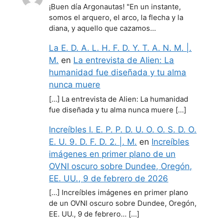
¡Buen día Argonautas! "En un instante,
somos el arquero, el arco, la flecha y la
diana, y aquello que cazamos…
La E. D. A. L. H. F. D. Y. T. A. N. M. |.
M.
en
La entrevista de Alien: La
humanidad fue diseñada y tu alma
nunca muere
[…] La entrevista de Alien: La humanidad
fue diseñada y tu alma nunca muere […]
Increíbles I. E. P. P. D. U. O. O. S. D. O.
E. U. 9. D. F. D. 2. |. M.
en
Increíbles
imágenes en primer plano de un
OVNI oscuro sobre Dundee, Oregón,
EE. UU., 9 de febrero de 2026
[…] Increíbles imágenes en primer plano
de un OVNI oscuro sobre Dundee, Oregón,
EE. UU., 9 de febrero… […]