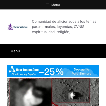
Saltar
Menu
al
contenido
Comunidad de aficionados a los temas
paranormales, leyendas, OVNIS,
espiritualidad, religión,…
Menú