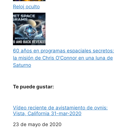
Reloj oculto
60 años en programas espaciales secretos:
la misión de Chris O’Connor en una luna de
Saturno
Te puede gustar:
Vídeo reciente de avistamiento de ovnis:
Vista, California 31-mar-2020
Fecha
23 de mayo de 2020