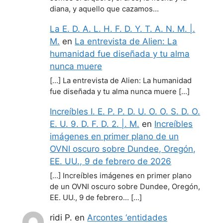
diana, y aquello que cazamos…
La E. D. A. L. H. F. D. Y. T. A. N. M. |.
M.
en
La entrevista de Alien: La
humanidad fue diseñada y tu alma
nunca muere
[…] La entrevista de Alien: La humanidad
fue diseñada y tu alma nunca muere […]
Increíbles I. E. P. P. D. U. O. O. S. D. O.
E. U. 9. D. F. D. 2. |. M.
en
Increíbles
imágenes en primer plano de un
OVNI oscuro sobre Dundee, Oregón,
EE. UU., 9 de febrero de 2026
[…] Increíbles imágenes en primer plano
de un OVNI oscuro sobre Dundee, Oregón,
EE. UU., 9 de febrero… […]
ridi P.
en
Arcontes ‘entidades