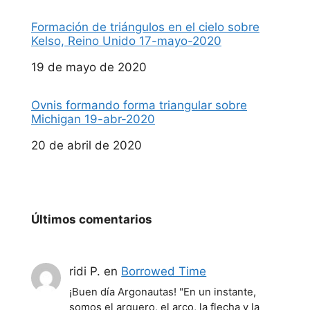
Formación de triángulos en el cielo sobre
Kelso, Reino Unido 17-mayo-2020
Fecha
19 de mayo de 2020
Ovnis formando forma triangular sobre
Michigan 19-abr-2020
Fecha
20 de abril de 2020
Últimos comentarios
ridi P.
en
Borrowed Time
¡Buen día Argonautas! "En un instante,
somos el arquero, el arco, la flecha y la