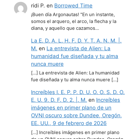
ridi P.
en
Borrowed Time
¡Buen día Argonautas! "En un instante,
somos el arquero, el arco, la flecha y la
diana, y aquello que cazamos…
La E. D. A. L. H. F. D. Y. T. A. N. M. |.
M.
en
La entrevista de Alien: La
humanidad fue diseñada y tu alma
nunca muere
[…] La entrevista de Alien: La humanidad
fue diseñada y tu alma nunca muere […]
Increíbles I. E. P. P. D. U. O. O. S. D. O.
E. U. 9. D. F. D. 2. |. M.
en
Increíbles
imágenes en primer plano de un
OVNI oscuro sobre Dundee, Oregón,
EE. UU., 9 de febrero de 2026
[…] Increíbles imágenes en primer plano