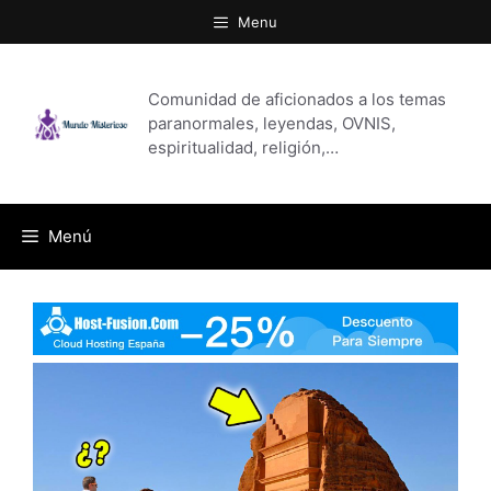
Saltar
Menu
al
contenido
Comunidad de aficionados a los temas
paranormales, leyendas, OVNIS,
espiritualidad, religión,…
Menú