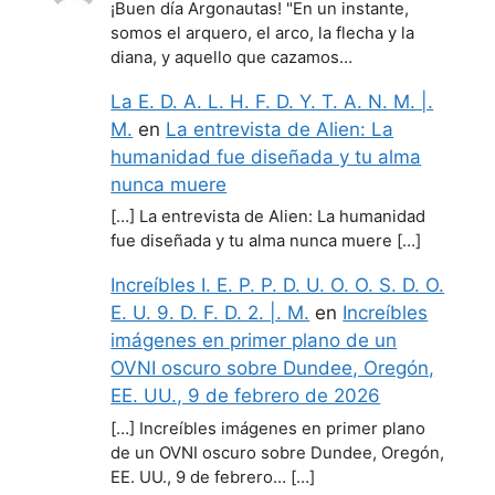
¡Buen día Argonautas! "En un instante,
somos el arquero, el arco, la flecha y la
diana, y aquello que cazamos…
La E. D. A. L. H. F. D. Y. T. A. N. M. |.
M.
en
La entrevista de Alien: La
humanidad fue diseñada y tu alma
nunca muere
[…] La entrevista de Alien: La humanidad
fue diseñada y tu alma nunca muere […]
Increíbles I. E. P. P. D. U. O. O. S. D. O.
E. U. 9. D. F. D. 2. |. M.
en
Increíbles
imágenes en primer plano de un
OVNI oscuro sobre Dundee, Oregón,
EE. UU., 9 de febrero de 2026
[…] Increíbles imágenes en primer plano
de un OVNI oscuro sobre Dundee, Oregón,
EE. UU., 9 de febrero… […]