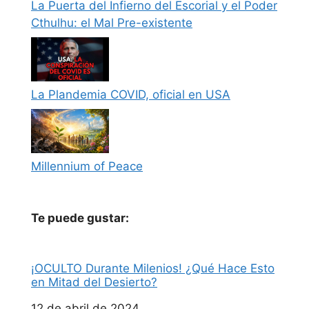
La Puerta del Infierno del Escorial y el Poder
Cthulhu: el Mal Pre-existente
La Plandemia COVID, oficial en USA
Millennium of Peace
Te puede gustar:
¡OCULTO Durante Milenios! ¿Qué Hace Esto
en Mitad del Desierto?
Fecha
12 de abril de 2024