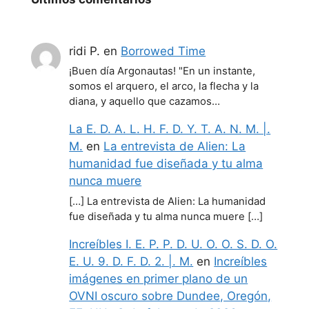
ridi P.
en
Borrowed Time
¡Buen día Argonautas! "En un instante,
somos el arquero, el arco, la flecha y la
diana, y aquello que cazamos…
La E. D. A. L. H. F. D. Y. T. A. N. M. |.
M.
en
La entrevista de Alien: La
humanidad fue diseñada y tu alma
nunca muere
[…] La entrevista de Alien: La humanidad
fue diseñada y tu alma nunca muere […]
Increíbles I. E. P. P. D. U. O. O. S. D. O.
E. U. 9. D. F. D. 2. |. M.
en
Increíbles
imágenes en primer plano de un
OVNI oscuro sobre Dundee, Oregón,