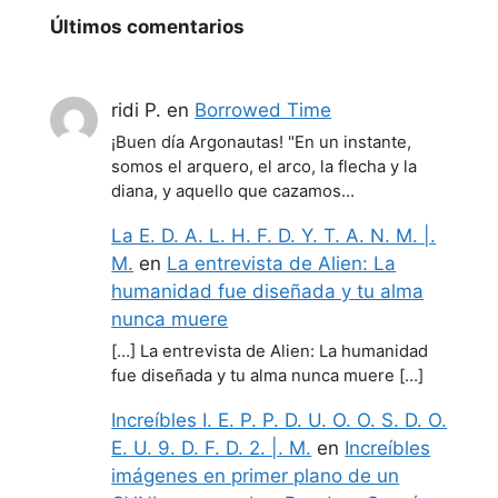
Últimos comentarios
ridi P.
en
Borrowed Time
¡Buen día Argonautas! "En un instante,
somos el arquero, el arco, la flecha y la
diana, y aquello que cazamos…
La E. D. A. L. H. F. D. Y. T. A. N. M. |.
M.
en
La entrevista de Alien: La
humanidad fue diseñada y tu alma
nunca muere
[…] La entrevista de Alien: La humanidad
fue diseñada y tu alma nunca muere […]
Increíbles I. E. P. P. D. U. O. O. S. D. O.
E. U. 9. D. F. D. 2. |. M.
en
Increíbles
imágenes en primer plano de un