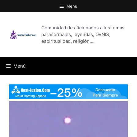
Saltar
Menu
al
contenido
Comunidad de aficionados a los temas
paranormales, leyendas, OVNIS,
espiritualidad, religión,…
Menú