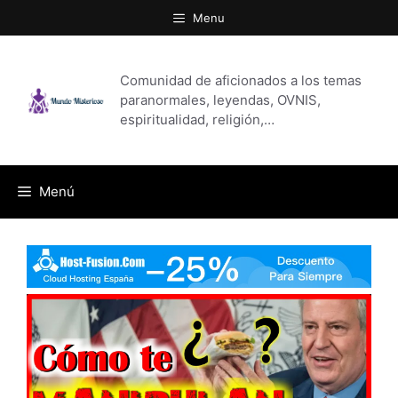
Saltar
Menu
al
contenido
Comunidad de aficionados a los temas
paranormales, leyendas, OVNIS,
espiritualidad, religión,…
Menú