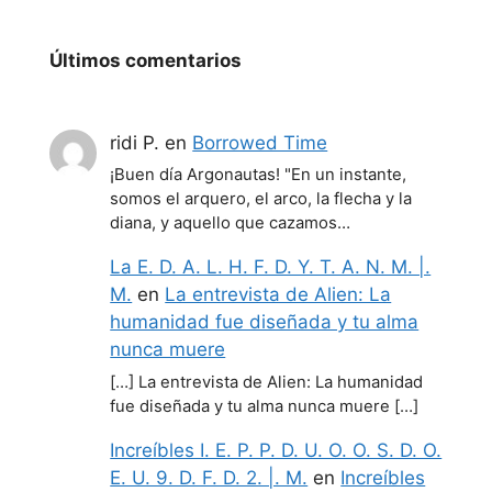
Últimos comentarios
ridi P.
en
Borrowed Time
¡Buen día Argonautas! "En un instante,
somos el arquero, el arco, la flecha y la
diana, y aquello que cazamos…
La E. D. A. L. H. F. D. Y. T. A. N. M. |.
M.
en
La entrevista de Alien: La
humanidad fue diseñada y tu alma
nunca muere
[…] La entrevista de Alien: La humanidad
fue diseñada y tu alma nunca muere […]
Increíbles I. E. P. P. D. U. O. O. S. D. O.
E. U. 9. D. F. D. 2. |. M.
en
Increíbles