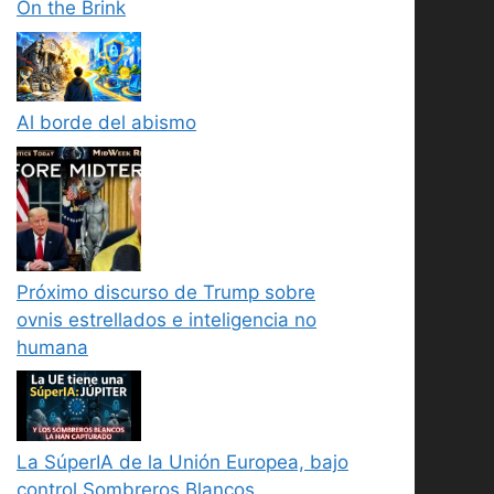
On the Brink
Al borde del abismo
Próximo discurso de Trump sobre
ovnis estrellados e inteligencia no
humana
La SúperIA de la Unión Europea, bajo
control Sombreros Blancos