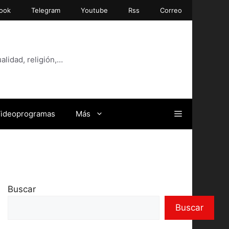
ook
Telegram
Youtube
Rss
Correo
alidad, religión,…
ideoprogramas
Más
Buscar
Buscar