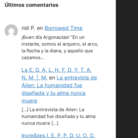
Últimos comentarios
ridi P.
en
Borrowed Time
¡Buen día Argonautas! "En un
instante, somos el arquero, el arco,
la flecha y la diana, y aquello que
cazamos…
La E. D. A. L. H. F. D. Y. T. A.
N. M. |. M.
en
La entrevista de
Alien: La humanidad fue
diseñada y tu alma nunca
muere
[…] La entrevista de Alien: La
humanidad fue diseñada y tu alma
nunca muere […]
Increíbles I. E. P. P. D. U. O. O.