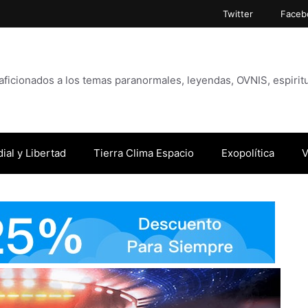
Twitter
Faceb
icionados a los temas paranormales, leyendas, OVNIS, espiritu
ial y Libertad
Tierra Clima Espacio
Exopolítica
V