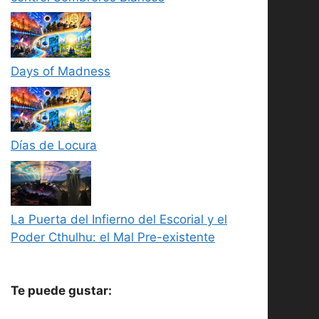
Days of Madness
Días de Locura
La Puerta del Infierno del Escorial y el
Poder Cthulhu: el Mal Pre-existente
Te puede gustar: