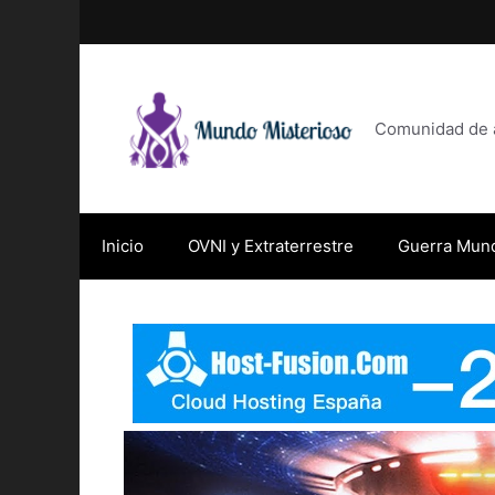
Saltar
al
contenido
Comunidad de af
Inicio
OVNI y Extraterrestre
Guerra Mund