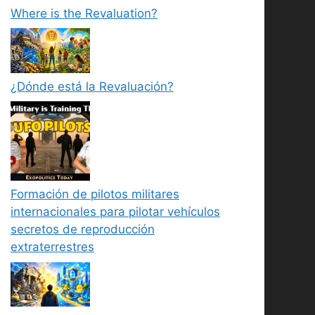
Where is the Revaluation?
¿Dónde está la Revaluación?
Formación de pilotos militares
internacionales para pilotar vehículos
secretos de reproducción
extraterrestres