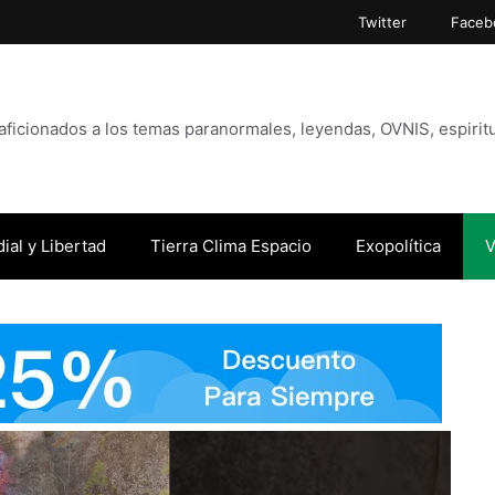
Twitter
Faceb
icionados a los temas paranormales, leyendas, OVNIS, espiritu
ial y Libertad
Tierra Clima Espacio
Exopolítica
V