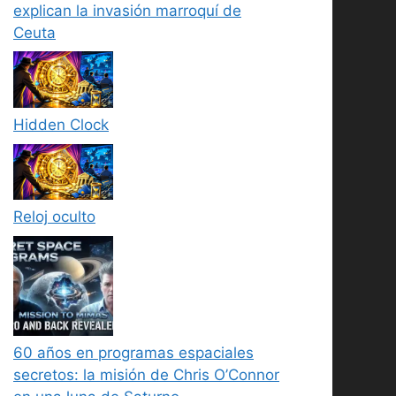
explican la invasión marroquí de
Ceuta
Hidden Clock
Reloj oculto
60 años en programas espaciales
secretos: la misión de Chris O’Connor