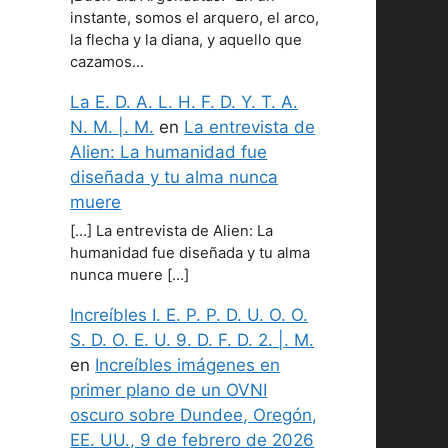
instante, somos el arquero, el arco,
la flecha y la diana, y aquello que
cazamos…
La E. D. A. L. H. F. D. Y. T. A.
N. M. |. M.
en
La entrevista de
Alien: La humanidad fue
diseñada y tu alma nunca
muere
[…] La entrevista de Alien: La
humanidad fue diseñada y tu alma
nunca muere […]
Increíbles I. E. P. P. D. U. O. O.
S. D. O. E. U. 9. D. F. D. 2. |. M.
en
Increíbles imágenes en
primer plano de un OVNI
oscuro sobre Dundee, Oregón,
EE. UU., 9 de febrero de 2026