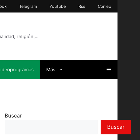
ook
Telegram
Youtube
Rss
Correo
alidad, religión,…
ideoprogramas
Más
Buscar
Buscar