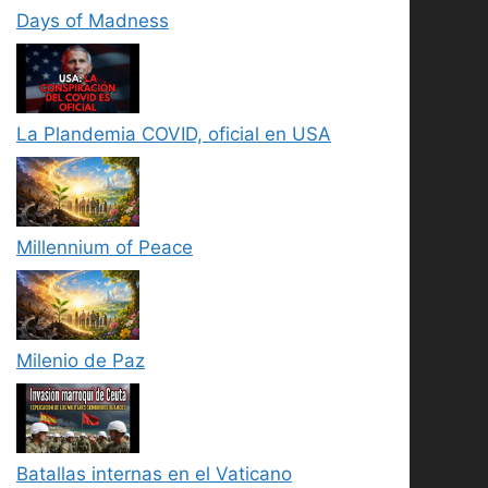
Days of Madness
La Plandemia COVID, oficial en USA
Millennium of Peace
Milenio de Paz
Batallas internas en el Vaticano