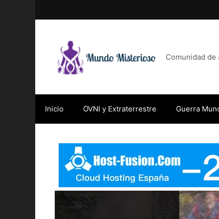
Saltar
al
contenido
Comunidad de af
Inicio
OVNI y Extraterrestre
Guerra Mund