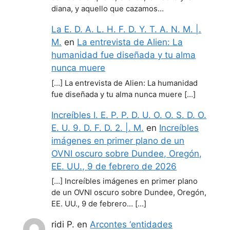
diana, y aquello que cazamos…
La E. D. A. L. H. F. D. Y. T. A. N. M. |.
M.
en
La entrevista de Alien: La
humanidad fue diseñada y tu alma
nunca muere
[…] La entrevista de Alien: La humanidad
fue diseñada y tu alma nunca muere […]
Increíbles I. E. P. P. D. U. O. O. S. D. O.
E. U. 9. D. F. D. 2. |. M.
en
Increíbles
imágenes en primer plano de un
OVNI oscuro sobre Dundee, Oregón,
EE. UU., 9 de febrero de 2026
[…] Increíbles imágenes en primer plano
de un OVNI oscuro sobre Dundee, Oregón,
EE. UU., 9 de febrero… […]
ridi P.
en
Arcontes ‘entidades