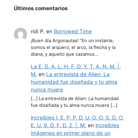
Últimos comentarios
ridi P.
en
Borrowed Time
¡Buen día Argonautas! "En un instante,
somos el arquero, el arco, la flecha y la
diana, y aquello que cazamos…
La E. D. A. L. H. F. D. Y. T. A. N. M. |.
M.
en
La entrevista de Alien: La
humanidad fue diseñada y tu alma
nunca muere
[…] La entrevista de Alien: La humanidad
fue diseñada y tu alma nunca muere […]
Increíbles I. E. P. P. D. U. O. O. S. D. O.
E. U. 9. D. F. D. 2. |. M.
en
Increíbles
imágenes en primer plano de un