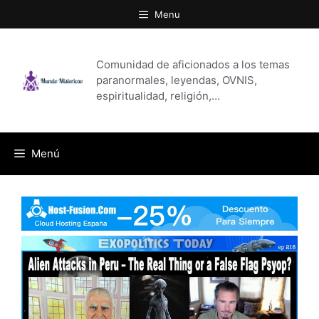
Saltar
Menu
al
contenido
Comunidad de aficionados a los temas
paranormales, leyendas, OVNIS,
espiritualidad, religión,…
Menú