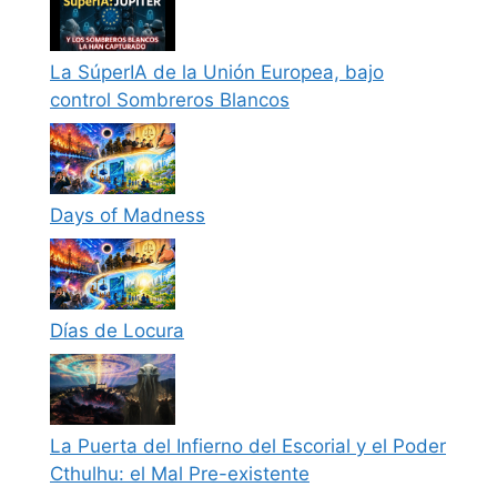
La SúperIA de la Unión Europea, bajo
control Sombreros Blancos
Days of Madness
Días de Locura
La Puerta del Infierno del Escorial y el Poder
Cthulhu: el Mal Pre-existente