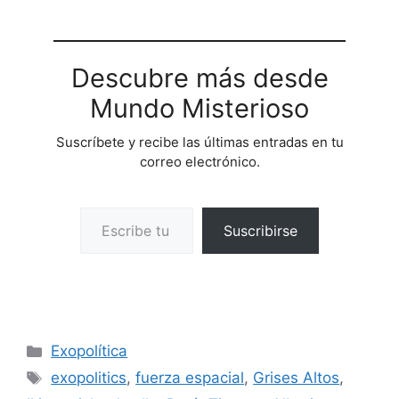
Descubre más desde
Mundo Misterioso
Suscríbete y recibe las últimas entradas en tu
correo electrónico.
Escribe tu correo electrónico…
Suscribirse
Categorías
Exopolítica
Etiquetas
exopolitics
,
fuerza espacial
,
Grises Altos
,