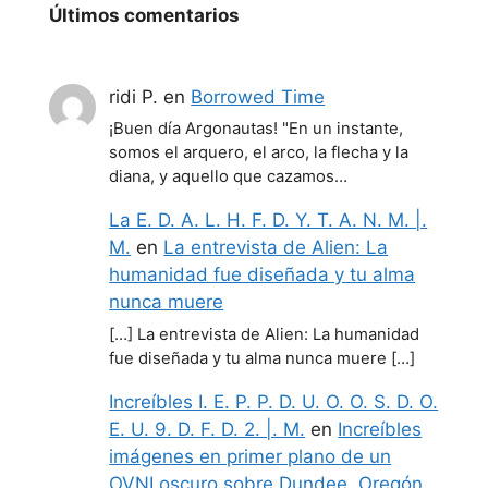
Últimos comentarios
ridi P.
en
Borrowed Time
¡Buen día Argonautas! "En un instante,
somos el arquero, el arco, la flecha y la
diana, y aquello que cazamos…
La E. D. A. L. H. F. D. Y. T. A. N. M. |.
M.
en
La entrevista de Alien: La
humanidad fue diseñada y tu alma
nunca muere
[…] La entrevista de Alien: La humanidad
fue diseñada y tu alma nunca muere […]
Increíbles I. E. P. P. D. U. O. O. S. D. O.
E. U. 9. D. F. D. 2. |. M.
en
Increíbles
imágenes en primer plano de un
OVNI oscuro sobre Dundee, Oregón,