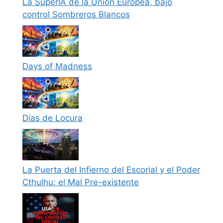
La SúperIA de la Unión Europea, bajo
control Sombreros Blancos
Days of Madness
Días de Locura
La Puerta del Infierno del Escorial y el Poder
Cthulhu: el Mal Pre-existente