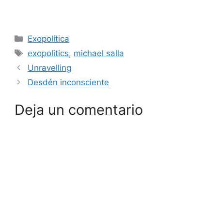
Categorías
Exopolítica
Etiquetas
exopolitics
,
michael salla
Unravelling
Desdén inconsciente
Deja un comentario