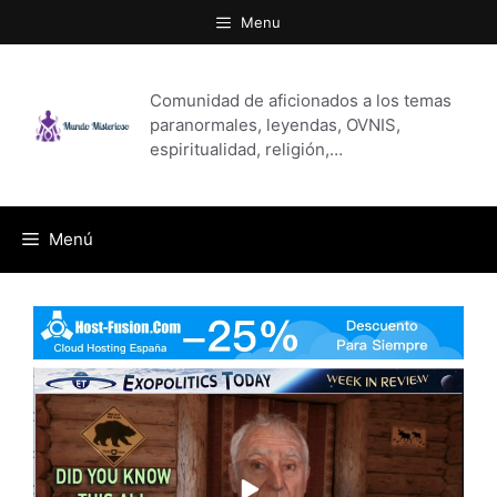
Saltar
Menu
al
contenido
Comunidad de aficionados a los temas
paranormales, leyendas, OVNIS,
espiritualidad, religión,…
Menú