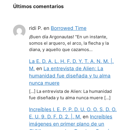
Últimos comentarios
ridi P.
en
Borrowed Time
¡Buen día Argonautas! "En un instante,
somos el arquero, el arco, la flecha y la
diana, y aquello que cazamos…
La E. D. A. L. H. F. D. Y. T. A. N. M. |.
M.
en
La entrevista de Alien: La
humanidad fue diseñada y tu alma
nunca muere
[…] La entrevista de Alien: La humanidad
fue diseñada y tu alma nunca muere […]
Increíbles I. E. P. P. D. U. O. O. S. D. O.
E. U. 9. D. F. D. 2. |. M.
en
Increíbles
imágenes en primer plano de un