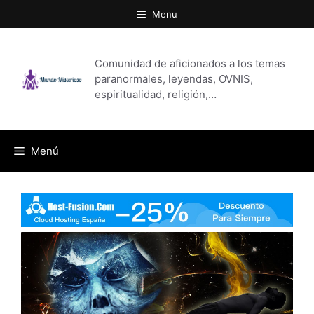
Saltar
Menu
al
contenido
Comunidad de aficionados a los temas
paranormales, leyendas, OVNIS,
espiritualidad, religión,…
Menú