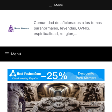
Saltar
Menu
al
contenido
Comunidad de aficionados a los temas
paranormales, leyendas, OVNIS,
espiritualidad, religión,…
Menú