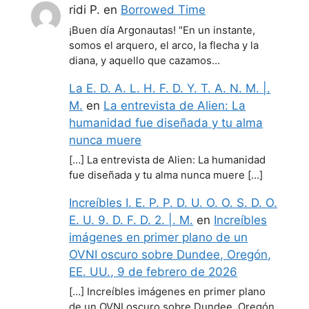
ridi P.
en
Borrowed Time
¡Buen día Argonautas! "En un instante,
somos el arquero, el arco, la flecha y la
diana, y aquello que cazamos…
La E. D. A. L. H. F. D. Y. T. A. N. M. |.
M.
en
La entrevista de Alien: La
humanidad fue diseñada y tu alma
nunca muere
[…] La entrevista de Alien: La humanidad
fue diseñada y tu alma nunca muere […]
Increíbles I. E. P. P. D. U. O. O. S. D. O.
E. U. 9. D. F. D. 2. |. M.
en
Increíbles
imágenes en primer plano de un
OVNI oscuro sobre Dundee, Oregón,
EE. UU., 9 de febrero de 2026
[…] Increíbles imágenes en primer plano
de un OVNI oscuro sobre Dundee, Oregón,