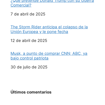
¿Qué pretende Donald Trump con su Guerra
Comercial?
Fecha
7 de abril de 2025
The Storm Rider anticipa el colapso de la
Unión Europea y le pone fecha
Fecha
12 de abril de 2025
Musk, a punto de comprar CNN; ABC, ya
bajo control patriota
Fecha
30 de julio de 2025
Últimos comentarios