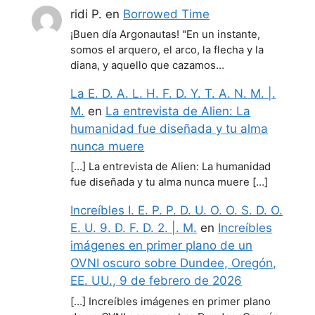
ridi P.
en
Borrowed Time
¡Buen día Argonautas! "En un instante,
somos el arquero, el arco, la flecha y la
diana, y aquello que cazamos…
La E. D. A. L. H. F. D. Y. T. A. N. M. |.
M.
en
La entrevista de Alien: La
humanidad fue diseñada y tu alma
nunca muere
[…] La entrevista de Alien: La humanidad
fue diseñada y tu alma nunca muere […]
Increíbles I. E. P. P. D. U. O. O. S. D. O.
E. U. 9. D. F. D. 2. |. M.
en
Increíbles
imágenes en primer plano de un
OVNI oscuro sobre Dundee, Oregón,
EE. UU., 9 de febrero de 2026
[…] Increíbles imágenes en primer plano