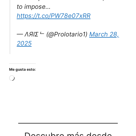
to impose…
https://t.co/PW78e07xRR
— ΛЯIΣᄂ (@Prolotario1)
March 28,
2025
Me gusta esto:
Cargando...
Descubre más desde