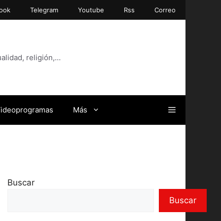
ook
Telegram
Youtube
Rss
Correo
alidad, religión,…
ideoprogramas
Más
Buscar
Buscar