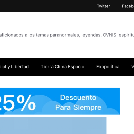
Twitter
Faceb
icionados a los temas paranormales, leyendas, OVNIS, espiritu
ial y Libertad
Tierra Clima Espacio
Exopolítica
V