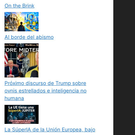
On the Brink
Al borde del abismo
Próximo discurso de Trump sobre
ovnis estrellados e inteligencia no
humana
La SúperIA de la Unión Europea, bajo