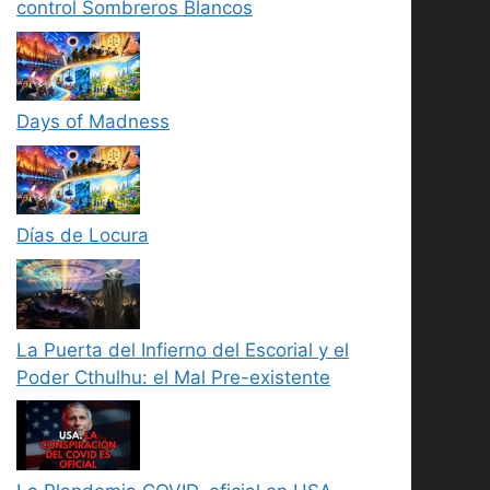
control Sombreros Blancos
Days of Madness
Días de Locura
La Puerta del Infierno del Escorial y el
Poder Cthulhu: el Mal Pre-existente