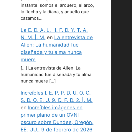
instante, somos el arquero, el arco,
la flecha y la diana, y aquello que
cazamos…
La E. D. A. L. H. F. D. Y. T. A.
N. M. |. M.
en
La entrevista de
Alien: La humanidad fue
diseñada y tu alma nunca
muere
[…] La entrevista de Alien: La
humanidad fue diseñada y tu alma
nunca muere […]
Increíbles I. E. P. P. D. U. O. O.
S. D. O. E. U. 9. D. F. D. 2. |. M.
en
Increíbles imágenes en
primer plano de un OVNI
oscuro sobre Dundee, Oregón,
EE. UU., 9 de febrero de 2026