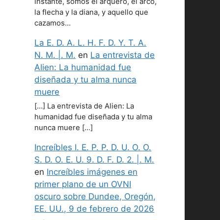
instante, somos el arquero, el arco,
la flecha y la diana, y aquello que
cazamos…
La E. D. A. L. H. F. D. Y. T. A.
N. M. |. M.
en
La entrevista de
Alien: La humanidad fue
diseñada y tu alma nunca
muere
[…] La entrevista de Alien: La
humanidad fue diseñada y tu alma
nunca muere […]
Increíbles I. E. P. P. D. U. O. O.
S. D. O. E. U. 9. D. F. D. 2. |. M.
en
Increíbles imágenes en
primer plano de un OVNI
oscuro sobre Dundee, Oregón,
EE. UU., 9 de febrero de 2026