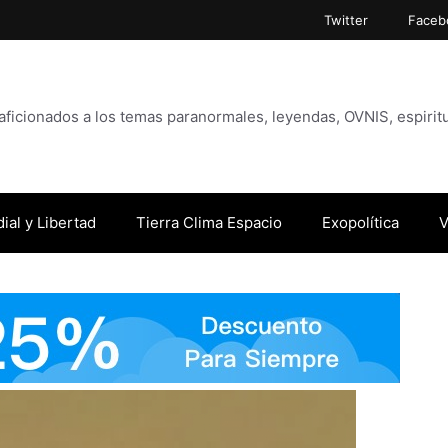
Twitter
Faceb
icionados a los temas paranormales, leyendas, OVNIS, espiritu
ial y Libertad
Tierra Clima Espacio
Exopolítica
V