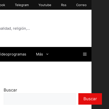
ook
Telegram
Youtube
Rss
Correo
alidad, religión,…
ideoprogramas
Más
Buscar
Buscar