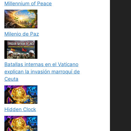
Millennium of Peace
Milenio de Paz
Batallas internas en el Vaticano
explican la invasión marroquí de
Ceuta
Hidden Clock