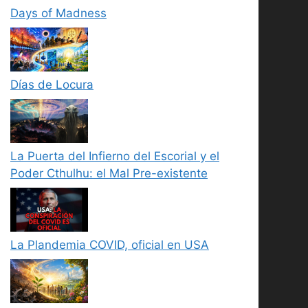
Days of Madness
Días de Locura
La Puerta del Infierno del Escorial y el
Poder Cthulhu: el Mal Pre-existente
La Plandemia COVID, oficial en USA