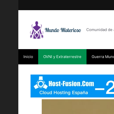
Saltar
al
contenido
Comunidad de af
Inicio
OVNI y Extraterrestre
Guerra Mund