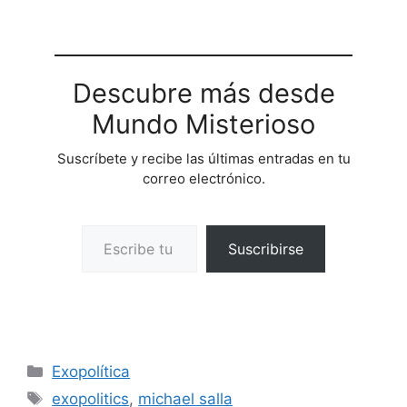
Descubre más desde
Mundo Misterioso
Suscríbete y recibe las últimas entradas en tu
correo electrónico.
Escribe tu correo electrónico…
Suscribirse
Categorías
Exopolítica
Etiquetas
exopolitics
,
michael salla