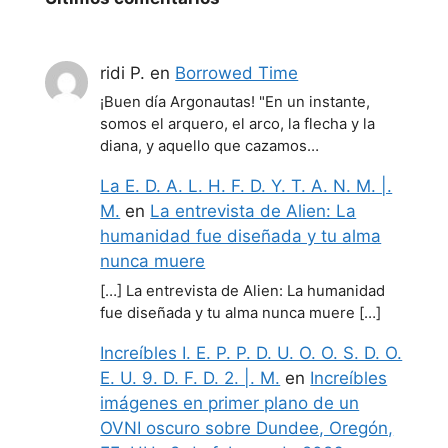
ridi P.
en
Borrowed Time
¡Buen día Argonautas! "En un instante,
somos el arquero, el arco, la flecha y la
diana, y aquello que cazamos…
La E. D. A. L. H. F. D. Y. T. A. N. M. |.
M.
en
La entrevista de Alien: La
humanidad fue diseñada y tu alma
nunca muere
[…] La entrevista de Alien: La humanidad
fue diseñada y tu alma nunca muere […]
Increíbles I. E. P. P. D. U. O. O. S. D. O.
E. U. 9. D. F. D. 2. |. M.
en
Increíbles
imágenes en primer plano de un
OVNI oscuro sobre Dundee, Oregón,