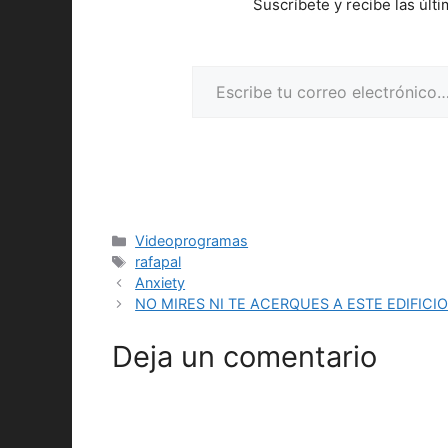
Suscríbete y recibe las últ
Escribe tu correo electrónico…
Categorías
Videoprogramas
Etiquetas
rafapal
Anxiety
NO MIRES NI TE ACERQUES A ESTE EDIFICI
Deja un comentario