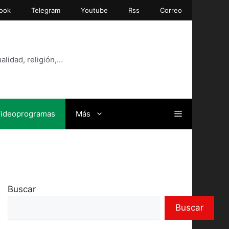
ook
Telegram
Youtube
Rss
Correo
alidad, religión,…
ideoprogramas
Más
Buscar
Buscar