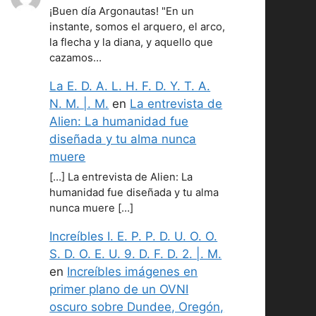
¡Buen día Argonautas! "En un
instante, somos el arquero, el arco,
la flecha y la diana, y aquello que
cazamos…
La E. D. A. L. H. F. D. Y. T. A.
N. M. |. M.
en
La entrevista de
Alien: La humanidad fue
diseñada y tu alma nunca
muere
[…] La entrevista de Alien: La
humanidad fue diseñada y tu alma
nunca muere […]
Increíbles I. E. P. P. D. U. O. O.
S. D. O. E. U. 9. D. F. D. 2. |. M.
en
Increíbles imágenes en
primer plano de un OVNI
oscuro sobre Dundee, Oregón,