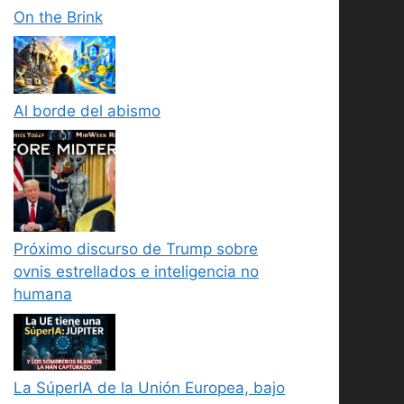
On the Brink
Al borde del abismo
Próximo discurso de Trump sobre
ovnis estrellados e inteligencia no
humana
La SúperIA de la Unión Europea, bajo