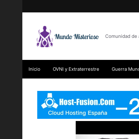
Saltar
al
contenido
Comunidad de af
Inicio
OVNI y Extraterrestre
Guerra Mund