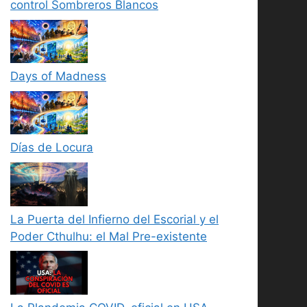
control Sombreros Blancos
Days of Madness
Días de Locura
La Puerta del Infierno del Escorial y el
Poder Cthulhu: el Mal Pre-existente