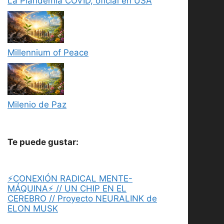
La Plandemia COVID, oficial en USA
Millennium of Peace
Milenio de Paz
Te puede gustar:
⚡CONEXIÓN RADICAL MENTE-
MÁQUINA⚡ // UN CHIP EN EL
CEREBRO // Proyecto NEURALINK de
ELON MUSK