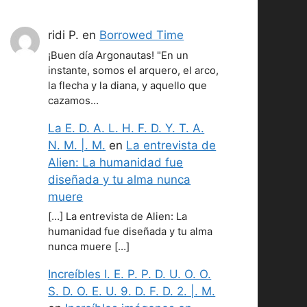
ridi P.
en
Borrowed Time
¡Buen día Argonautas! "En un
instante, somos el arquero, el arco,
la flecha y la diana, y aquello que
cazamos…
La E. D. A. L. H. F. D. Y. T. A.
N. M. |. M.
en
La entrevista de
Alien: La humanidad fue
diseñada y tu alma nunca
muere
[…] La entrevista de Alien: La
humanidad fue diseñada y tu alma
nunca muere […]
Increíbles I. E. P. P. D. U. O. O.
S. D. O. E. U. 9. D. F. D. 2. |. M.