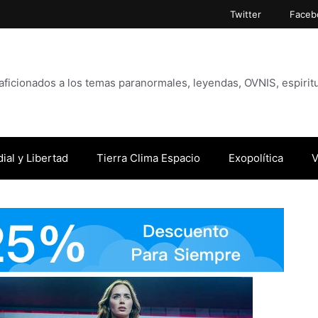
Twitter
Faceb
icionados a los temas paranormales, leyendas, OVNIS, espiritu
ial y Libertad
Tierra Clima Espacio
Exopolítica
V