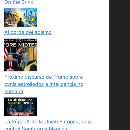
On the Brink
Al borde del abismo
Próximo discurso de Trump sobre
ovnis estrellados e inteligencia no
humana
La SúperIA de la Unión Europea, bajo
control Sombreros Blancos