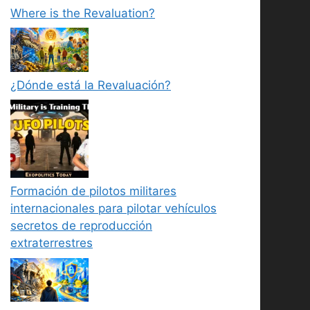
Where is the Revaluation?
¿Dónde está la Revaluación?
Formación de pilotos militares
internacionales para pilotar vehículos
secretos de reproducción
extraterrestres