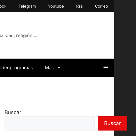
ook
Telegram
Youtube
Rss
Correo
alidad, religión,…
ideoprogramas
Más
Buscar
Buscar