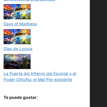
Days of Madness
Días de Locura
La Puerta del Infierno del Escorial y el
Poder Cthulhu: el Mal Pre-existente
Te puede gustar: