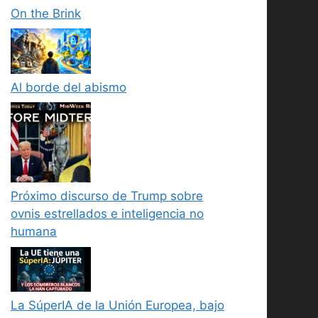
On the Brink
Al borde del abismo
Próximo discurso de Trump sobre
ovnis estrellados e inteligencia no
humana
La SúperIA de la Unión Europea, bajo