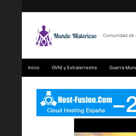
Saltar
al
contenido
Comunidad de af
Inicio
OVNI y Extraterrestre
Guerra Mund