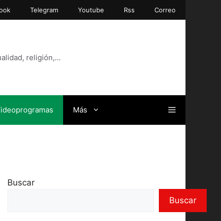
ook
Telegram
Youtube
Rss
Correo
alidad, religión,…
ideoprogramas
Más
Buscar
Buscar