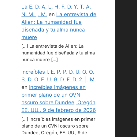
La E. D. A. L. H. F. D. Y. T. A.
N. M. |. M.
en
La entrevista de
Alien: La humanidad fue
diseñada y tu alma nunca
muere
[…] La entrevista de Alien: La
humanidad fue diseñada y tu alma
nunca muere […]
Increíbles I. E. P. P. D. U. O. O.
S. D. O. E. U. 9. D. F. D. 2. |. M.
en
Increíbles imágenes en
primer plano de un OVNI
oscuro sobre Dundee, Oregón,
EE. UU., 9 de febrero de 2026
[…] Increíbles imágenes en primer
plano de un OVNI oscuro sobre
Dundee, Oregón, EE. UU., 9 de