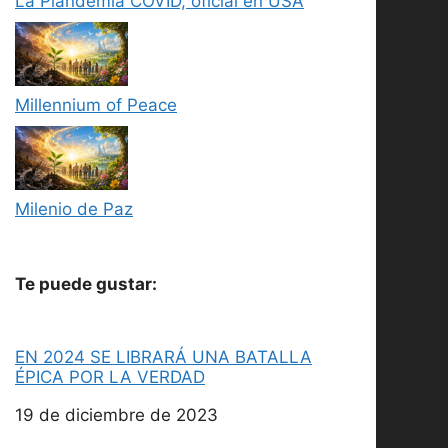
La Plandemia COVID, oficial en USA
Millennium of Peace
Milenio de Paz
Te puede gustar:
EN 2024 SE LIBRARÁ UNA BATALLA
ÉPICA POR LA VERDAD
Fecha
19 de diciembre de 2023