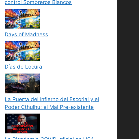
control Sombreros Blancos
Days of Madness
Días de Locura
La Puerta del Infierno del Escorial y el
Poder Cthulhu: el Mal Pre-existente