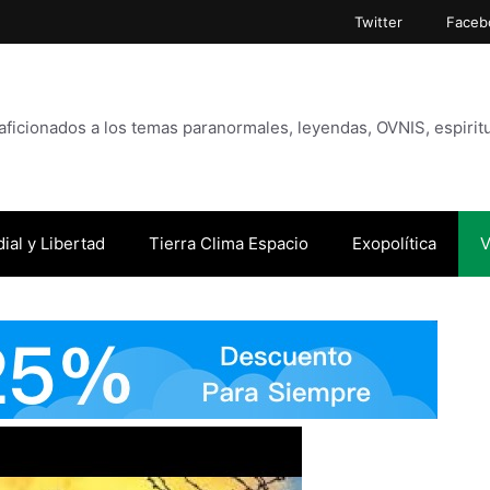
Twitter
Faceb
icionados a los temas paranormales, leyendas, OVNIS, espiritu
ial y Libertad
Tierra Clima Espacio
Exopolítica
V