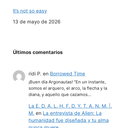
It’s not so easy
Fecha
13 de mayo de 2026
Últimos comentarios
ridi P.
en
Borrowed Time
¡Buen día Argonautas! "En un instante,
somos el arquero, el arco, la flecha y la
diana, y aquello que cazamos…
La E. D. A. L. H. F. D. Y. T. A. N. M. |.
M.
en
La entrevista de Alien: La
humanidad fue diseñada y tu alma
nunca muere