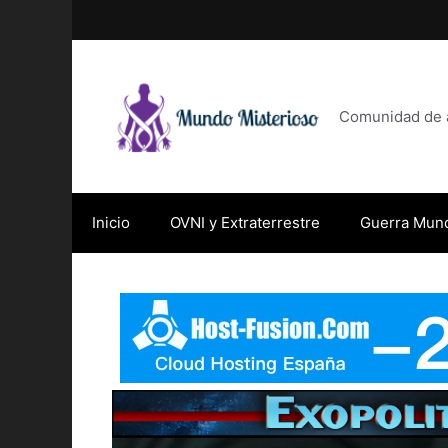
Saltar
al
contenido
Comunidad de af
Inicio
OVNI y Extraterrestre
Guerra Mund