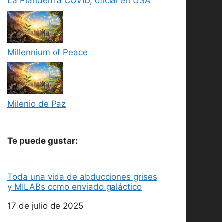
La Plandemia COVID, oficial en USA
Millennium of Peace
Milenio de Paz
Te puede gustar:
Toda una vida de abducciones grises
y MILABs como enviado galáctico
Fecha
17 de julio de 2025