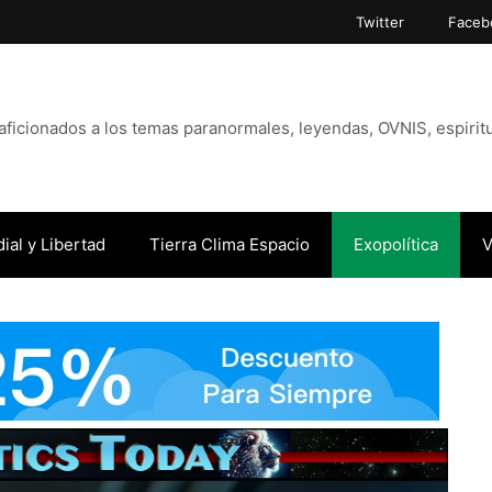
Twitter
Faceb
icionados a los temas paranormales, leyendas, OVNIS, espiritu
ial y Libertad
Tierra Clima Espacio
Exopolítica
V