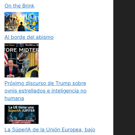
On the Brink
Al borde del abismo
Próximo discurso de Trump sobre
ovnis estrellados e inteligencia no
humana
La SúperIA de la Unión Europea, bajo