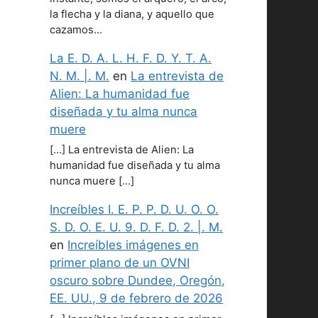
la flecha y la diana, y aquello que
cazamos…
La E. D. A. L. H. F. D. Y. T. A.
N. M. |. M.
en
La entrevista de
Alien: La humanidad fue
diseñada y tu alma nunca
muere
[…] La entrevista de Alien: La
humanidad fue diseñada y tu alma
nunca muere […]
Increíbles I. E. P. P. D. U. O. O.
S. D. O. E. U. 9. D. F. D. 2. |. M.
en
Increíbles imágenes en
primer plano de un OVNI
oscuro sobre Dundee, Oregón,
EE. UU., 9 de febrero de 2026