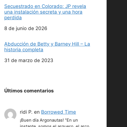
Secuestrado en Colorado: JP revela
una instalación secreta y una hora
perdida
Fecha
8 de junio de 2026
Abducción de Betty y Barney Hill – La
historia completa
Fecha
31 de marzo de 2023
Últimos comentarios
ridi P.
en
Borrowed Time
¡Buen día Argonautas! "En un
instante, somos el arquero, el arco,