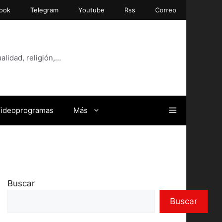
ook
Telegram
Youtube
Rss
Correo
alidad, religión,…
ideoprogramas
Más
Buscar
Buscar