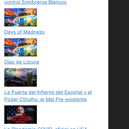
control Sombreros Blancos
Days of Madness
Días de Locura
La Puerta del Infierno del Escorial y el
Poder Cthulhu: el Mal Pre-existente