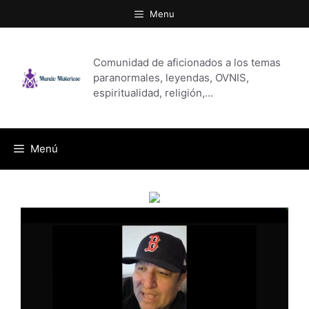
Saltar
Menu
al
contenido
Comunidad de aficionados a los temas
paranormales, leyendas, OVNIS,
espiritualidad, religión,…
Menú