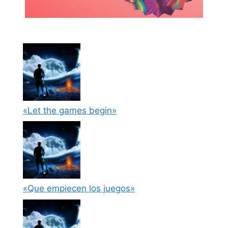
«Let the games begin»
«Que empiecen los juegos»