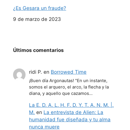
¿Es Gesara un fraude?
Fecha
9 de marzo de 2023
Últimos comentarios
ridi P.
en
Borrowed Time
¡Buen día Argonautas! "En un instante,
somos el arquero, el arco, la flecha y la
diana, y aquello que cazamos…
La E. D. A. L. H. F. D. Y. T. A. N. M. |.
M.
en
La entrevista de Alien: La
humanidad fue diseñada y tu alma
nunca muere