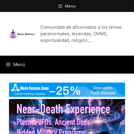
Saltar
Menu
al
contenido
Comunidad de aficionados a los temas
paranormales, leyendas, OVNIS,
espiritualidad, religión,…
Menú