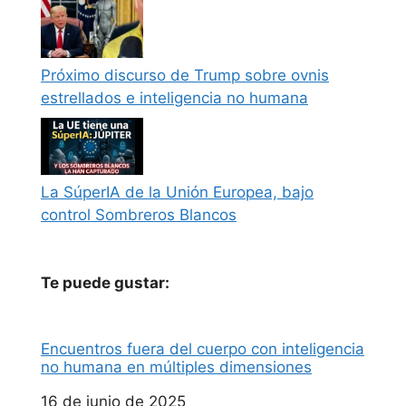
Próximo discurso de Trump sobre ovnis
estrellados e inteligencia no humana
La SúperIA de la Unión Europea, bajo
control Sombreros Blancos
Te puede gustar:
Encuentros fuera del cuerpo con inteligencia
no humana en múltiples dimensiones
Fecha
16 de junio de 2025