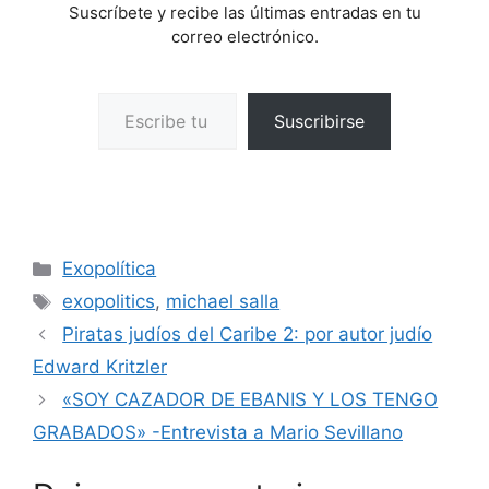
Suscríbete y recibe las últimas entradas en tu
correo electrónico.
Escribe tu correo electrónico…
Suscribirse
Categorías
Exopolítica
Etiquetas
exopolitics
,
michael salla
Piratas judíos del Caribe 2: por autor judío
Edward Kritzler
«SOY CAZADOR DE EBANIS Y LOS TENGO
GRABADOS» -Entrevista a Mario Sevillano