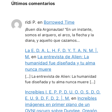
Últimos comentarios
ridi P.
en
Borrowed Time
¡Buen día Argonautas! "En un instante,
somos el arquero, el arco, la flecha y la
diana, y aquello que cazamos…
La E. D. A. L. H. F. D. Y. T. A. N. M. |.
M.
en
La entrevista de Alien: La
humanidad fue diseñada y tu alma
nunca muere
[…] La entrevista de Alien: La humanidad
fue diseñada y tu alma nunca muere […]
Increíbles I. E. P. P. D. U. O. O. S. D. O.
E. U. 9. D. F. D. 2. |. M.
en
Increíbles
imágenes en primer plano de un
OVNI oscuro sobre Dundee, Oregón,