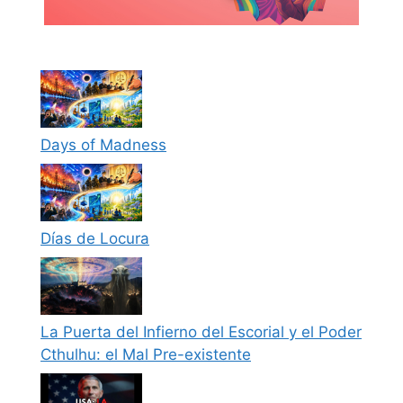
Days of Madness
Días de Locura
La Puerta del Infierno del Escorial y el Poder
Cthulhu: el Mal Pre-existente