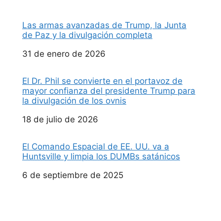
Las armas avanzadas de Trump, la Junta
de Paz y la divulgación completa
Fecha
31 de enero de 2026
El Dr. Phil se convierte en el portavoz de
mayor confianza del presidente Trump para
la divulgación de los ovnis
Fecha
18 de julio de 2026
El Comando Espacial de EE. UU. va a
Huntsville y limpia los DUMBs satánicos
Fecha
6 de septiembre de 2025