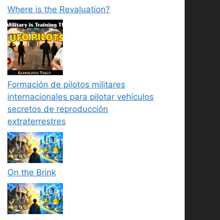
Where is the Revaluation?
Formación de pilotos militares
internacionales para pilotar vehículos
secretos de reproducción
extraterrestres
On the Brink