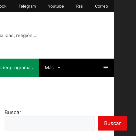
ook
Telegram
Youtube
Rss
Correo
alidad, religión,…
ideoprogramas
Más
Buscar
Buscar