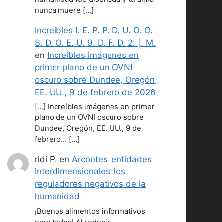
nunca muere […]
Increíbles I. E. P. P. D. U. O. O.
S. D. O. E. U. 9. D. F. D. 2. |. M.
en
Increíbles imágenes en
primer plano de un OVNI
oscuro sobre Dundee, Oregón,
EE. UU., 9 de febrero de 2026
[…] Increíbles imágenes en primer
plano de un OVNI oscuro sobre
Dundee, Oregón, EE. UU., 9 de
febrero… […]
ridi P.
en
Arcontes ‘entidades
interdimensionales’ los
reguladores negativos de la
humanidad
¡Buenos alimentos informativos
para todos! Al reducir