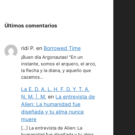
Últimos comentarios
ridi P.
en
Borrowed Time
¡Buen día Argonautas! "En un
instante, somos el arquero, el arco,
la flecha y la diana, y aquello que
cazamos…
La E. D. A. L. H. F. D. Y. T. A.
N. M. |. M.
en
La entrevista de
Alien: La humanidad fue
diseñada y tu alma nunca
muere
[…] La entrevista de Alien: La
humanidad fue diseñada y tu alma