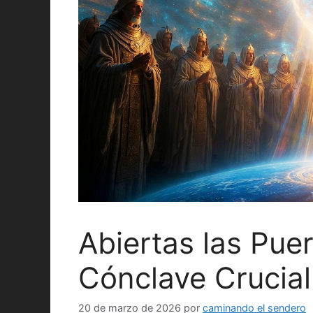
Abiertas las Pue
Cónclave Crucial
20 de marzo de 2026
por
caminando el sendero