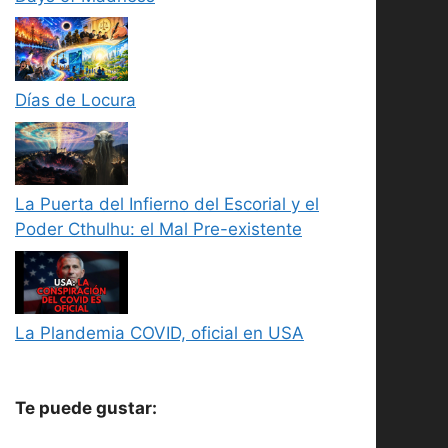
Días de Locura
La Puerta del Infierno del Escorial y el
Poder Cthulhu: el Mal Pre-existente
La Plandemia COVID, oficial en USA
Te puede gustar: