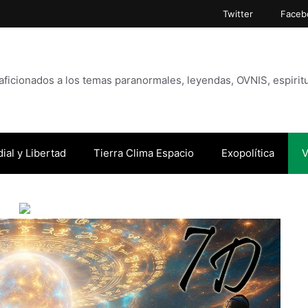
Twitter
Faceb
icionados a los temas paranormales, leyendas, OVNIS, espiritu
ial y Libertad
Tierra Clima Espacio
Exopolítica
V