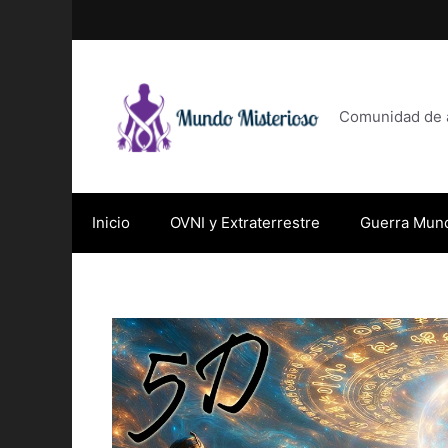
Saltar
al
contenido
Comunidad de af
Inicio
OVNI y Extraterrestre
Guerra Mund