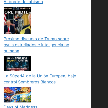
Al borde del abismo
Próximo discurso de Trump sobre
ovnis estrellados e inteligencia no
humana
La SúperIA de la Unión Europea, bajo
control Sombreros Blancos
Days of Madness