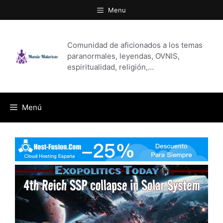
Saltar
Menu
al
contenido
Comunidad de aficionados a los temas
paranormales, leyendas, OVNIS,
espiritualidad, religión,…
Menú