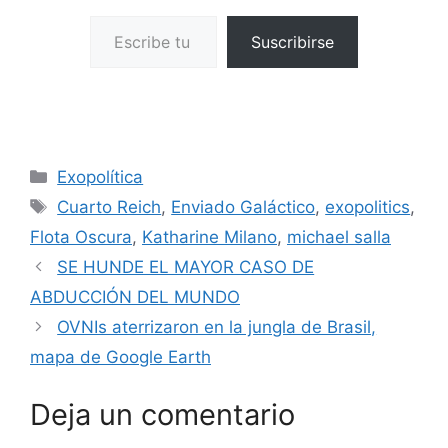
Escribe tu correo electrónico…
Suscribirse
Categorías
Exopolítica
Etiquetas
Cuarto Reich
,
Enviado Galáctico
,
exopolitics
,
Flota Oscura
,
Katharine Milano
,
michael salla
SE HUNDE EL MAYOR CASO DE
ABDUCCIÓN DEL MUNDO
OVNIs aterrizaron en la jungla de Brasil,
mapa de Google Earth
Deja un comentario