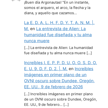
¡Buen día Argonautas! "En un instante,
somos el arquero, el arco, la flecha y la
diana, y aquello que cazamos…
La E. D. A. L. H. F. D. Y. T. A. N. M. |.
M.
en
La entrevista de Alien: La
humanidad fue diseñada y tu alma
nunca muere
[…] La entrevista de Alien: La humanidad
fue diseñada y tu alma nunca muere […]
Increíbles I. E. P. P. D. U. O. O. S. D. O.
E. U. 9. D. F. D. 2. |. M.
en
Increíbles
imágenes en primer plano de un
OVNI oscuro sobre Dundee, Oregón,
EE. UU., 9 de febrero de 2026
[…] Increíbles imágenes en primer plano
de un OVNI oscuro sobre Dundee, Oregón,
EE. UU., 9 de febrero… […]