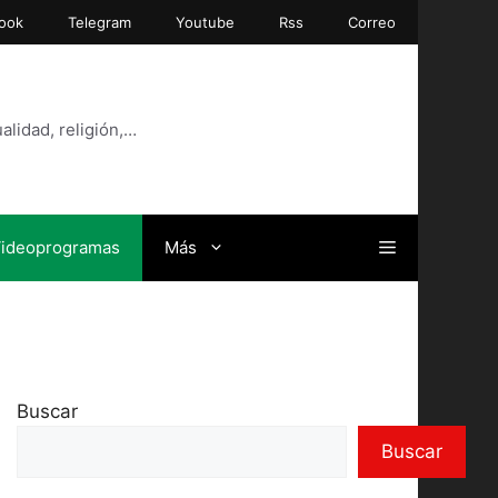
ook
Telegram
Youtube
Rss
Correo
alidad, religión,…
ideoprogramas
Más
Buscar
Buscar