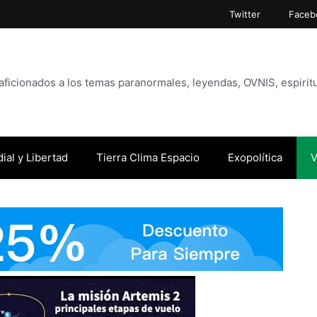
Twitter
Faceb
icionados a los temas paranormales, leyendas, OVNIS, espiritu
ial y Libertad
Tierra Clima Espacio
Exopolítica
V