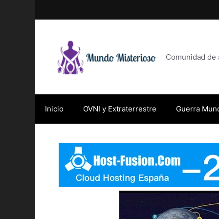
Saltar
al
contenido
Comunidad de af
Inicio
OVNI y Extraterrestre
Guerra Mund