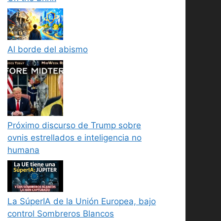
Al borde del abismo
Próximo discurso de Trump sobre
ovnis estrellados e inteligencia no
humana
La SúperIA de la Unión Europea, bajo
control Sombreros Blancos