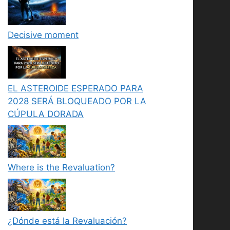
Decisive moment
EL ASTEROIDE ESPERADO PARA
2028 SERÁ BLOQUEADO POR LA
CÚPULA DORADA
Where is the Revaluation?
¿Dónde está la Revaluación?