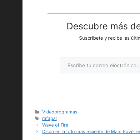
Descubre más de
Suscríbete y recibe las últ
Escribe tu correo electrónico…
Categorías
Videoprogramas
Etiquetas
rafapal
Wave of Fire
Disco en la foto más reciente de Mars Rover en