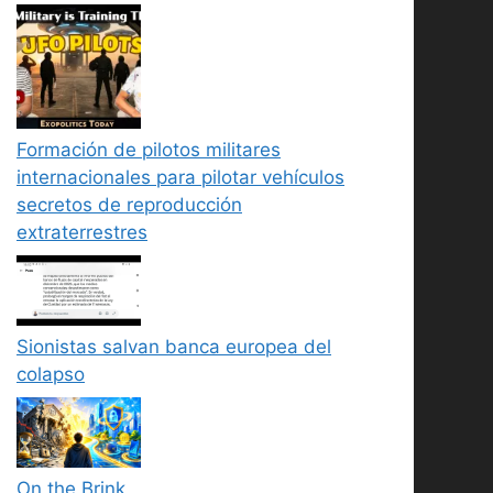
Formación de pilotos militares
internacionales para pilotar vehículos
secretos de reproducción
extraterrestres
Sionistas salvan banca europea del
colapso
On the Brink