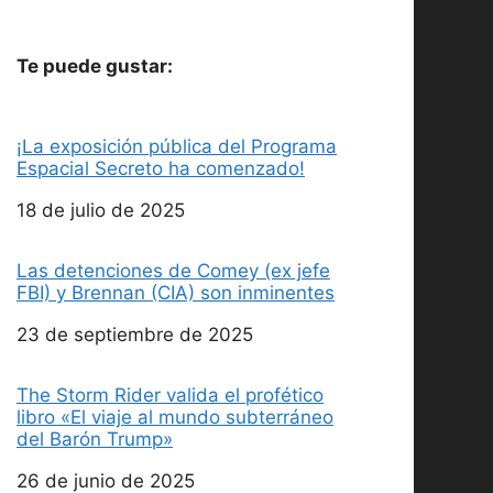
Te puede gustar:
¡La exposición pública del Programa
Espacial Secreto ha comenzado!
Fecha
18 de julio de 2025
Las detenciones de Comey (ex jefe
FBI) y Brennan (CIA) son inminentes
Fecha
23 de septiembre de 2025
The Storm Rider valida el profético
libro «El viaje al mundo subterráneo
del Barón Trump»
Fecha
26 de junio de 2025