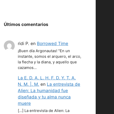
Últimos comentarios
ridi P.
en
Borrowed Time
¡Buen día Argonautas! "En un
instante, somos el arquero, el arco,
la flecha y la diana, y aquello que
cazamos…
La E. D. A. L. H. F. D. Y. T. A.
N. M. |. M.
en
La entrevista de
Alien: La humanidad fue
diseñada y tu alma nunca
muere
[…] La entrevista de Alien: La