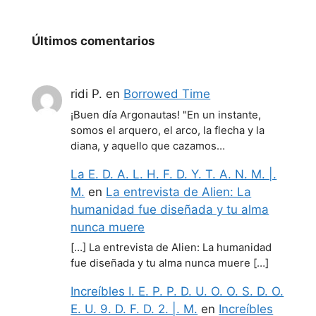
Últimos comentarios
ridi P.
en
Borrowed Time
¡Buen día Argonautas! "En un instante,
somos el arquero, el arco, la flecha y la
diana, y aquello que cazamos…
La E. D. A. L. H. F. D. Y. T. A. N. M. |.
M.
en
La entrevista de Alien: La
humanidad fue diseñada y tu alma
nunca muere
[…] La entrevista de Alien: La humanidad
fue diseñada y tu alma nunca muere […]
Increíbles I. E. P. P. D. U. O. O. S. D. O.
E. U. 9. D. F. D. 2. |. M.
en
Increíbles