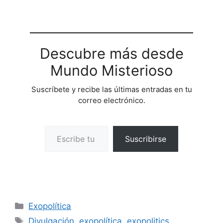
Descubre más desde
Mundo Misterioso
Suscríbete y recibe las últimas entradas en tu
correo electrónico.
Escribe tu correo electrónico…
Suscribirse
Categorías
Exopolítica
Etiquetas
Divulgación
,
exopolítica
,
exopolitics
,