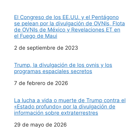
El Congreso de los EE.UU. y el Pentágono
se pelean por la divulgación de OVNIs, Flota
de OVNIs de México y Revelaciones ET en
el Fuego de Maui
Fecha
2 de septiembre de 2023
Trump, la divulgación de los ovnis y los
programas espaciales secretos
Fecha
7 de febrero de 2026
La lucha a vida o muerte de Trump contra el
«Estado profundo» por la divulgación de
información sobre extraterrestres
Fecha
29 de mayo de 2026