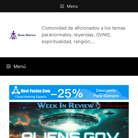
Saltar
Menu
al
contenido
Comunidad de aficionados a los temas
paranormales, leyendas, OVNIS,
espiritualidad, religión,…
Menú