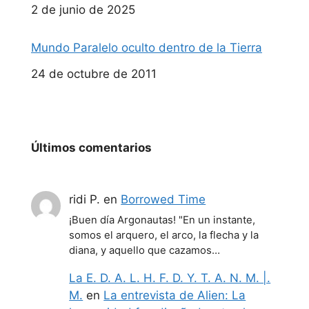
Fecha
2 de junio de 2025
Mundo Paralelo oculto dentro de la Tierra
Fecha
24 de octubre de 2011
Últimos comentarios
ridi P.
en
Borrowed Time
¡Buen día Argonautas! "En un instante,
somos el arquero, el arco, la flecha y la
diana, y aquello que cazamos…
La E. D. A. L. H. F. D. Y. T. A. N. M. |.
M.
en
La entrevista de Alien: La