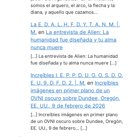
somos el arquero, el arco, la flecha y la
diana, y aquello que cazamos…
La E. D. A. L. H. F. D. Y. T. A. N. M. |.
M.
en
La entrevista de Alien: La
humanidad fue diseñada y tu alma
nunca muere
[…] La entrevista de Alien: La humanidad
fue diseñada y tu alma nunca muere […]
Increíbles I. E. P. P. D. U. O. O. S. D. O.
E. U. 9. D. F. D. 2. |. M.
en
Increíbles
imágenes en primer plano de un
OVNI oscuro sobre Dundee, Oregón,
EE. UU., 9 de febrero de 2026
[…] Increíbles imágenes en primer plano
de un OVNI oscuro sobre Dundee, Oregón,
EE. UU., 9 de febrero… […]