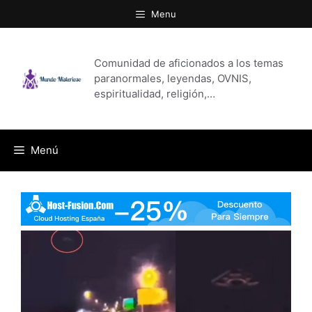
Saltar
Menu
al
contenido
Comunidad de aficionados a los temas
paranormales, leyendas, OVNIS,
espiritualidad, religión,…
Menú