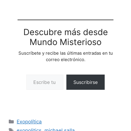
Descubre más desde
Mundo Misterioso
Suscríbete y recibe las últimas entradas en tu
correo electrónico.
Escribe tu correo electrónico…
Suscribirse
Categorías
Exopolítica
Etiquetas
exopolitics
,
michael salla