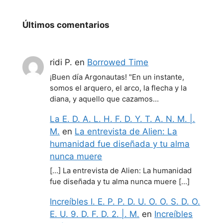
Últimos comentarios
ridi P.
en
Borrowed Time
¡Buen día Argonautas! "En un instante,
somos el arquero, el arco, la flecha y la
diana, y aquello que cazamos…
La E. D. A. L. H. F. D. Y. T. A. N. M. |.
M.
en
La entrevista de Alien: La
humanidad fue diseñada y tu alma
nunca muere
[…] La entrevista de Alien: La humanidad
fue diseñada y tu alma nunca muere […]
Increíbles I. E. P. P. D. U. O. O. S. D. O.
E. U. 9. D. F. D. 2. |. M.
en
Increíbles