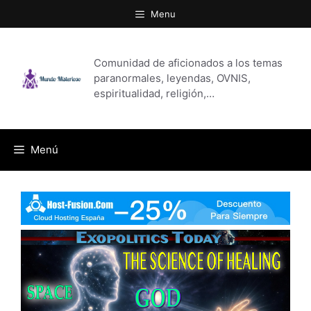
Saltar
Menu
al
contenido
Comunidad de aficionados a los temas
paranormales, leyendas, OVNIS,
espiritualidad, religión,…
Menú