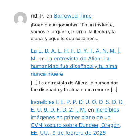
ridi P.
en
Borrowed Time
¡Buen día Argonautas! "En un instante,
somos el arquero, el arco, la flecha y la
diana, y aquello que cazamos…
La E. D. A. L. H. F. D. Y. T. A. N. M. |.
M.
en
La entrevista de Alien: La
humanidad fue diseñada y tu alma
nunca muere
[…] La entrevista de Alien: La humanidad
fue diseñada y tu alma nunca muere […]
Increíbles I. E. P. P. D. U. O. O. S. D. O.
E. U. 9. D. F. D. 2. |. M.
en
Increíbles
imágenes en primer plano de un
OVNI oscuro sobre Dundee, Oregón,
EE. UU., 9 de febrero de 2026