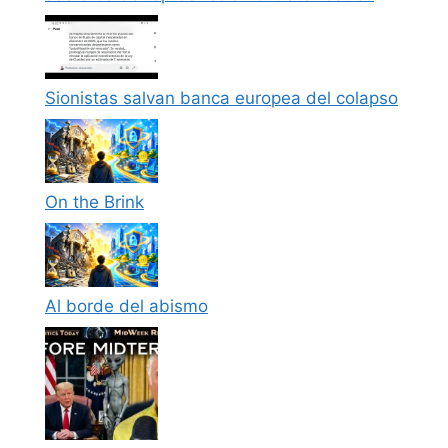
Sionistas salvan banca europea del colapso
On the Brink
Al borde del abismo