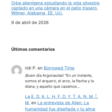
Orbe alienígena estudiando la vida silvestre
captado en una cámara en el patio trasero,
Wilmer, Alabama, EE. UU.
Fecha
9 de abril de 2026
Últimos comentarios
ridi P.
en
Borrowed Time
¡Buen día Argonautas! "En un instante,
somos el arquero, el arco, la flecha y la
diana, y aquello que cazamos…
La E. D. A. L. H. F. D. Y. T. A. N. M. |.
M.
en
La entrevista de Alien: La
humanidad fue diseñada y tu alma