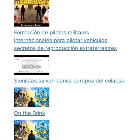
Formación de pilotos militares
internacionales para pilotar vehículos
secretos de reproducción extraterrestres
Sionistas salvan banca europea del colapso
On the Brink