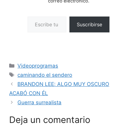
correo electrónico.
Escribe tu correo electrónico…
Suscribirse
Categorías
Videoprogramas
Etiquetas
caminando el sendero
BRANDON LEE: ALGO MUY OSCURO
ACABÓ CON ÉL
Guerra surrealista
Deja un comentario