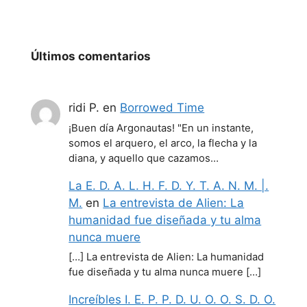
Últimos comentarios
ridi P.
en
Borrowed Time
¡Buen día Argonautas! "En un instante,
somos el arquero, el arco, la flecha y la
diana, y aquello que cazamos…
La E. D. A. L. H. F. D. Y. T. A. N. M. |.
M.
en
La entrevista de Alien: La
humanidad fue diseñada y tu alma
nunca muere
[…] La entrevista de Alien: La humanidad
fue diseñada y tu alma nunca muere […]
Increíbles I. E. P. P. D. U. O. O. S. D. O.