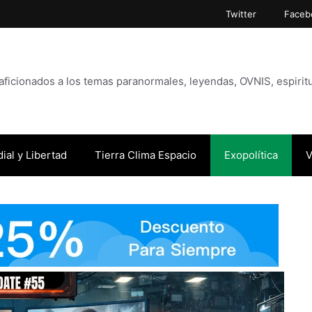
Twitter
Faceb
icionados a los temas paranormales, leyendas, OVNIS, espiritu
ial y Libertad
Tierra Clima Espacio
Exopolítica
V