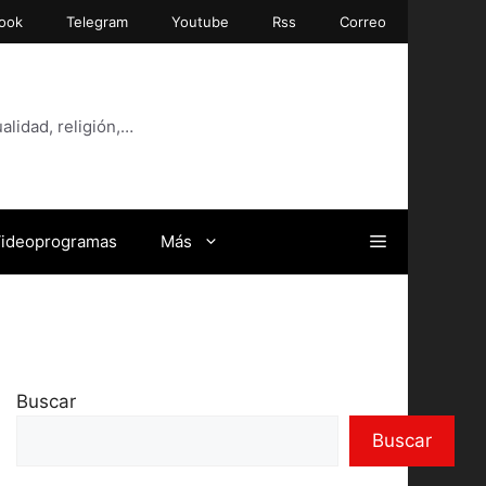
ook
Telegram
Youtube
Rss
Correo
alidad, religión,…
ideoprogramas
Más
Buscar
Buscar