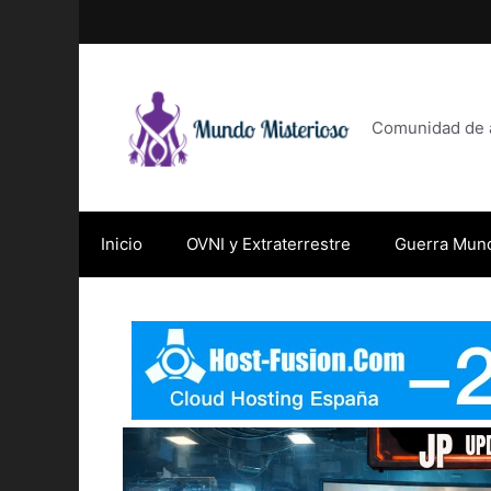
Saltar
al
contenido
Comunidad de af
Inicio
OVNI y Extraterrestre
Guerra Mund