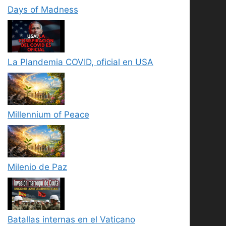
Days of Madness
La Plandemia COVID, oficial en USA
Millennium of Peace
Milenio de Paz
Batallas internas en el Vaticano