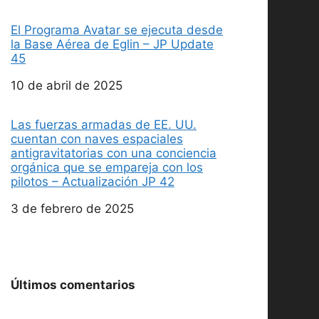
El Programa Avatar se ejecuta desde
la Base Aérea de Eglin – JP Update
45
Fecha
10 de abril de 2025
Las fuerzas armadas de EE. UU.
cuentan con naves espaciales
antigravitatorias con una conciencia
orgánica que se empareja con los
pilotos – Actualización JP 42
Fecha
3 de febrero de 2025
Últimos comentarios