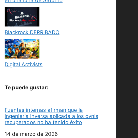
en una luna de Saturno
Blackrock DERRIBADO
Digital Activists
Te puede gustar:
Fuentes internas afirman que la
ingeniería inversa aplicada a los ovnis
recuperados no ha tenido éxito
Fecha
14 de marzo de 2026