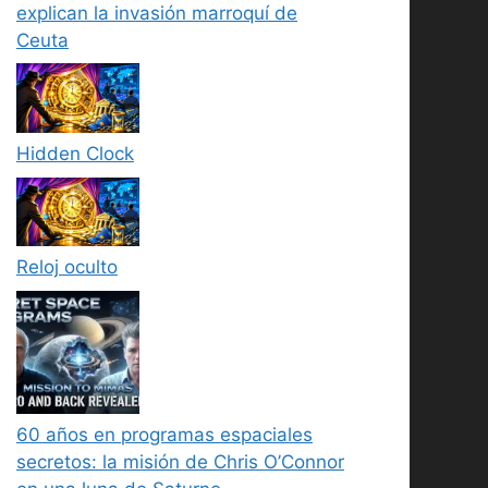
explican la invasión marroquí de
Ceuta
Hidden Clock
Reloj oculto
60 años en programas espaciales
secretos: la misión de Chris O’Connor