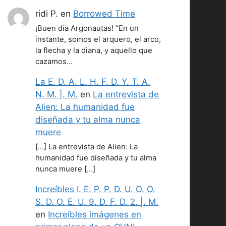
ridi P.
en
Borrowed Time
¡Buen día Argonautas! "En un
instante, somos el arquero, el arco,
la flecha y la diana, y aquello que
cazamos…
La E. D. A. L. H. F. D. Y. T. A.
N. M. |. M.
en
La entrevista de
Alien: La humanidad fue
diseñada y tu alma nunca
muere
[…] La entrevista de Alien: La
humanidad fue diseñada y tu alma
nunca muere […]
Increíbles I. E. P. P. D. U. O. O.
S. D. O. E. U. 9. D. F. D. 2. |. M.
en
Increíbles imágenes en