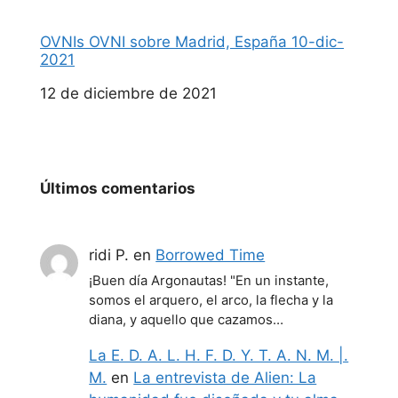
OVNIs OVNI sobre Madrid, España 10-dic-
2021
Fecha
12 de diciembre de 2021
Últimos comentarios
ridi P.
en
Borrowed Time
¡Buen día Argonautas! "En un instante,
somos el arquero, el arco, la flecha y la
diana, y aquello que cazamos…
La E. D. A. L. H. F. D. Y. T. A. N. M. |.
M.
en
La entrevista de Alien: La