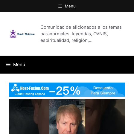
Saltar
Menu
al
contenido
Comunidad de aficionados a los temas
paranormales, leyendas, OVNIS,
espiritualidad, religión,…
Menú