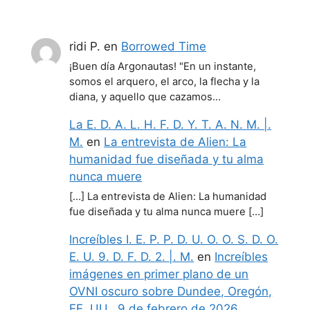
ridi P.
en
Borrowed Time
¡Buen día Argonautas! "En un instante,
somos el arquero, el arco, la flecha y la
diana, y aquello que cazamos…
La E. D. A. L. H. F. D. Y. T. A. N. M. |.
M.
en
La entrevista de Alien: La
humanidad fue diseñada y tu alma
nunca muere
[…] La entrevista de Alien: La humanidad
fue diseñada y tu alma nunca muere […]
Increíbles I. E. P. P. D. U. O. O. S. D. O.
E. U. 9. D. F. D. 2. |. M.
en
Increíbles
imágenes en primer plano de un
OVNI oscuro sobre Dundee, Oregón,
EE. UU., 9 de febrero de 2026