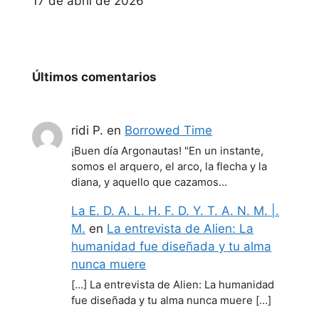
Fecha
17 de abril de 2026
Últimos comentarios
ridi P.
en
Borrowed Time
¡Buen día Argonautas! "En un instante,
somos el arquero, el arco, la flecha y la
diana, y aquello que cazamos…
La E. D. A. L. H. F. D. Y. T. A. N. M. |.
M.
en
La entrevista de Alien: La
humanidad fue diseñada y tu alma
nunca muere
[…] La entrevista de Alien: La humanidad
fue diseñada y tu alma nunca muere […]